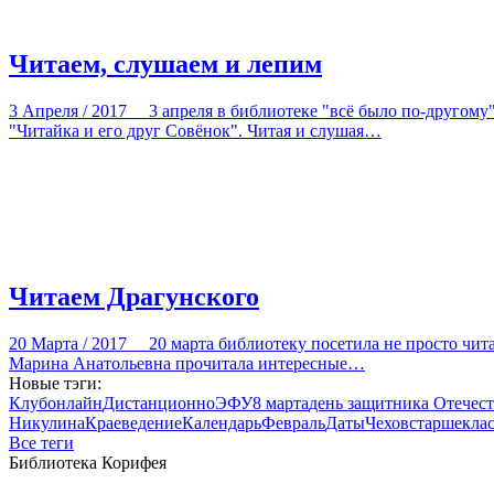
Читаем, слушаем и лепим
3 Апреля / 2017
3 апреля в библиотеке "всё было по-другом
"Читайка и его друг Совёнок". Читая и слушая…
Читаем Драгунского
20 Марта / 2017
20 марта библиотеку посетила не просто чи
Марина Анатольевна прочитала интересные…
Новые тэги:
Клуб
онлайн
Дистанционно
ЭФУ
8 марта
день защитника Отечест
Никулина
Краеведение
Календарь
Февраль
Даты
Чехов
старшекла
Все теги
Библиотека Корифея