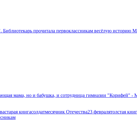
у". Библиотекарь прочитала первоклассникам весёлую историю
тающая мама, но и бабушка, и сотрудница гимназии "Корифей" -
ва
старая книга
солдат
месячник Отечества
23 февраля
толстая кни
ссникам