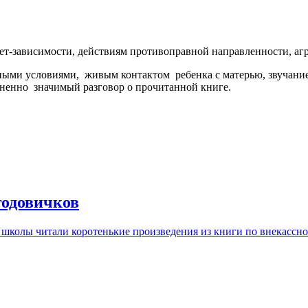
ет-зависимости, действиям противоправной направленности, агре
ными условиями, живым контактом ребенка с матерью, звучание
зненно значимый разговор о прочитанной книге.
годовичков
й школы читали коротенькие произведения из книги по внекассн