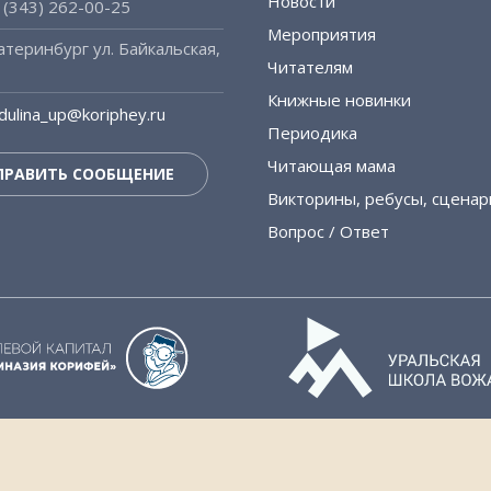
Новости
 (343) 262-00-25
Мероприятия
атеринбург
ул. Байкальская,
Читателям
Книжные новинки
dulina_up@koriphey.ru
Периодика
Читающая мама
ПРАВИТЬ СООБЩЕНИЕ
Викторины, ребусы, сценар
Вопрос / Ответ
дан при поддержке Министерства образования и науки РФ в